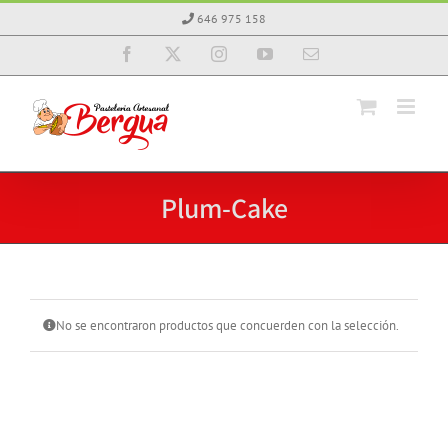
Saltar
646 975 158
al
contenido
Facebook
X
Instagram
YouTube
Correo
electrónico
Plum-Cake
No se encontraron productos que concuerden con la selección.