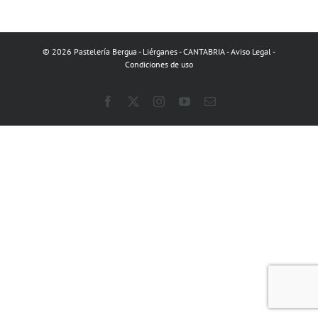
© 2026 Pastelería Bergua - Liérganes - CANTABRIA -
Aviso Legal
-
Condiciones de uso
Facebook
X
Instagram
YouTube
Correo
electrónico