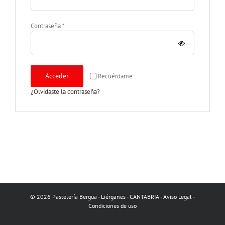
Obligatorio
Contraseña
*
Acceder
Recuérdame
¿Olvidaste la contraseña?
© 2026 Pastelería Bergua - Liérganes - CANTABRIA -
Aviso Legal
-
Condiciones de uso