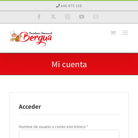
Saltar
646 975 158
al
contenido
Facebook
X
Instagram
YouTube
Correo
electrónico
Mi cuenta
Acceder
Obligatorio
Nombre de usuario o correo electrónico
*