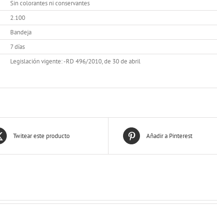
Sin colorantes ni conservantes
2.100
Bandeja
7 días
Legislación vigente: -RD 496/2010, de 30 de abril
Twitear este producto
Añadir a Pinterest